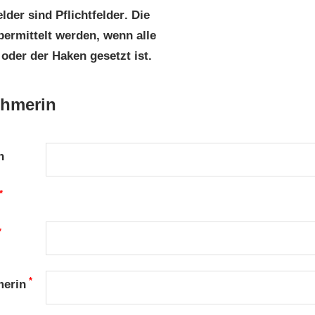
elder sind
Pflichtfelder
. Die
ermittelt werden, wenn
alle
oder der
Haken gesetzt
ist.
ehmerin
n
*
*
*
merin