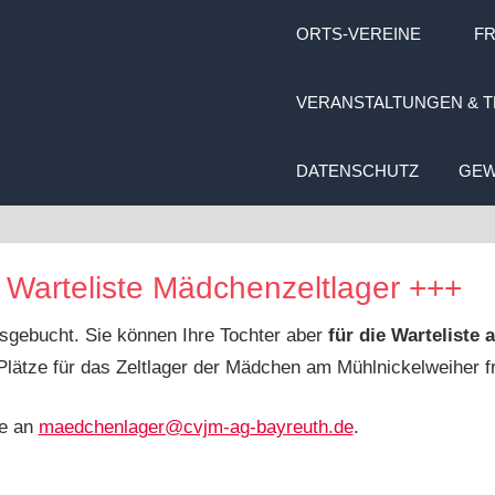
ORTS-VEREINE
FR
VERANSTALTUNGEN & T
DATENSCHUTZ
GEW
Warteliste Mädchenzeltlager +++
ausgebucht. Sie können Ihre Tochter aber
für die Warteliste
Plätze für das Zeltlager der Mädchen am Mühlnickelweiher fr
te an
maedchenlager@cvjm-ag-bayreuth.de
.