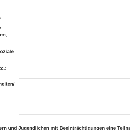
s
,
en,
oziale
c.:
eiten/
rn und Jugendlichen mit Beeinträchtigungen eine Teil