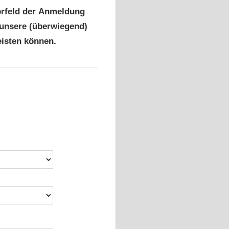
orfeld der Anmeldung
 unsere (überwiegend)
eisten können.