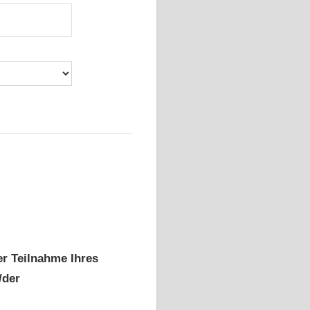
er Teilnahme Ihres
/der